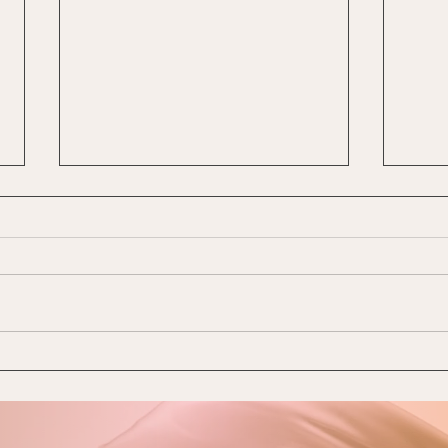
갑옷
이사야 19장 16-20장 6절